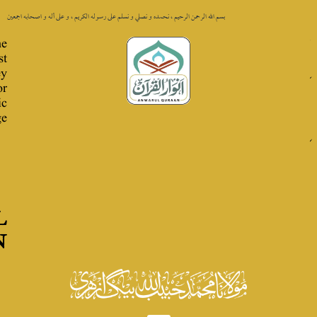
 الله الرحمن الرحيم ، نحمده و نصلي و نسلم على رسوله الكريم ، و على أله و اصحابه اجمعين
The
Best
Key
for
Quranic
Knowledge
ANWARUL
QURAAN