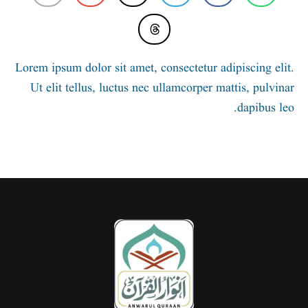
Lorem ipsum dolor sit amet, consectetur
Ut elit tellus, luctus nec ullamcorper