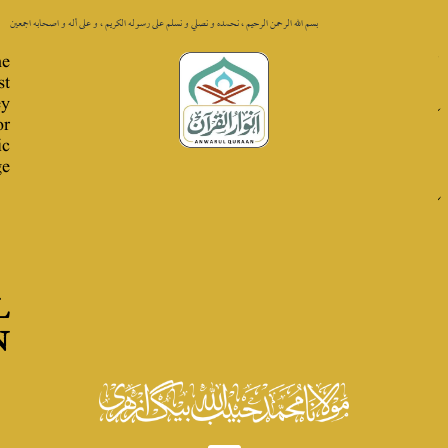
 الله الرحمن الرحيم ، نحمده و نصلي و نسلم على رسوله الكريم ، و على أله و اصحابه اجمعين
The
Best
Key
for
Quranic
Knowledge
ANWARUL
QURAAN