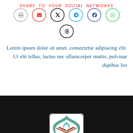
SHARE TO YOUR SOCIAL N
Lorem ipsum dolor sit amet, consectetur
Ut elit tellus, luctus nec ullamcorper