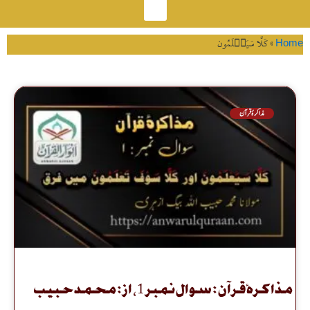
Tag: كَلَّا سَیَعۡلَمُون
مذاکرۂ قرآن : سوال نمبر 1 ، از : محمد حبیب