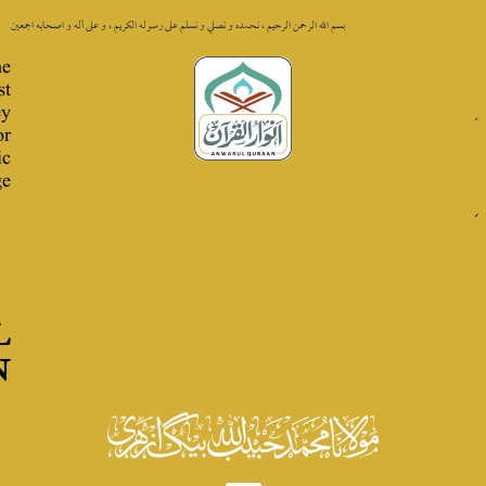
 الله الرحمن الرحيم ، نحمده و نصلي و نسلم على رسوله الكريم ، و على أله و اصحابه اجمعين
The
Best
Key
for
Quranic
Knowledge
ANWARUL
QURAAN