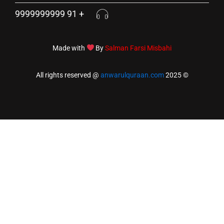
+ 91 9999999999
Made with
By
Salman Farsi M
anwarulquraan.