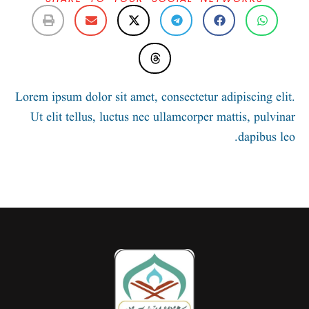
Lorem ipsum dolor sit amet, consectetur
Ut elit tellus, luctus nec ullamcorper