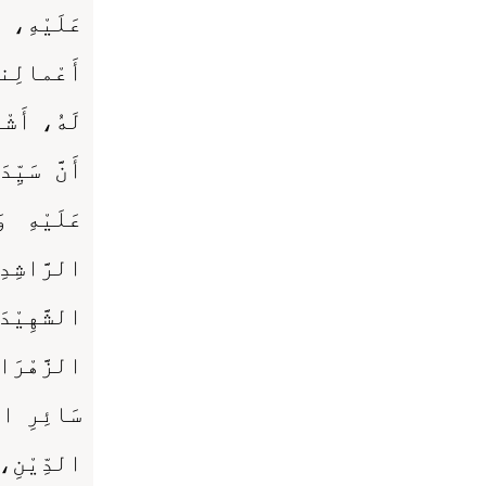
عَلَيْهِ،
أَعْمالِنا،
لَهُ، أَشْه
أَنَّ سَيِّ
عَلَيْهِ 
الرَّاشِدِي
الشَّهِيْدَ
الزَّهْرَا
سَائِرِ الص
الدِّيْن