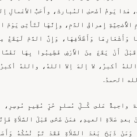
بِ، هٰذا يَومُ أضْحىٰ المُبارك، وأَحَبُّ الأعْمالِ إ
لأُضحِيَّةِ إِهراقُ الدَّمِ، وإِنَّهَا لَتَأْتِى يَوْمَ ال
َا وَأَشْعَارِهَا وَأَظْلاَفِهَا، وَإِنَّ الدَّمَ لَيَقَعُ 
قَبْلَ أَنْ يَقَعَ مِنَ الأَرْضِ فَطِيبُوا بِهَا نَفْس
للهُ أكبرُ، لا إلهَ إلا اللهُ، واللهُ أكبر
له الحمدُ.
واجبةٌ عَلى كُـلِّ مُسلمٍ حُرٍّ مُقِيمٍ مُوسِرِ، و
نْ بعدِ صَلاةِ العيدِ، فمَنْ ضَحَّى قَبْلَ الصَّلاَةِ فَإِنَّ
 وَمَنْ ذَبَحَ بَعْدَ الصَّلاَةِ فَقَدْ تَمَّ نُسُكُهُ وَأَصَا