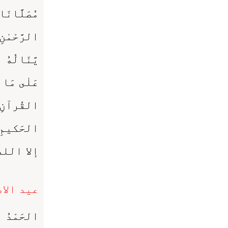
مُصَلَّانَ
الرَّحْمٰنِ
القُرآنِ
الحَكيمِ،
إلا الله
عید الاض
الحَمْدُ لل