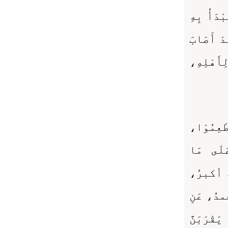
ْدَأُ بِهِ
دْ أَصَابَ
لِأَهْلِهِ،
عِمُوْا،
َلَى مَا
ُ أكبرُ،
ُ، عَنِ
قْرَبَنَّ