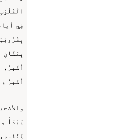
الْقُلُوْ
فِي أيامِ ا
بِقُرُونِه
بِمَكَانٍ 
أكبرُ، ا
أكبرُ ول
والأضحية 
يَبْدَأُ مِ
لِنَفْسِهِ،