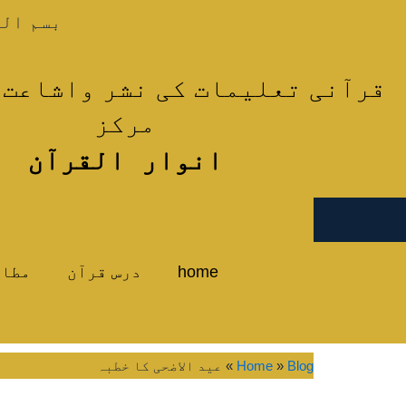
واد
بسم الل
ر
ائیں۔
قرآنی تعلیمات کی نشر واشاعت 
مرکز
انوار القرآن
home
درس قرآن
مطال
Blog
»
Home
»
عید الاضحی کا خطبہ