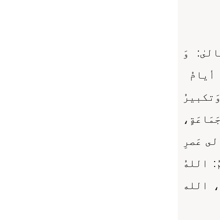
لىٰ: وَ
مُ أيامُ
َتكبيرُ
َمَاعَةٍ،
 إلى عَصرِ
: اللهُ
ُ، الله