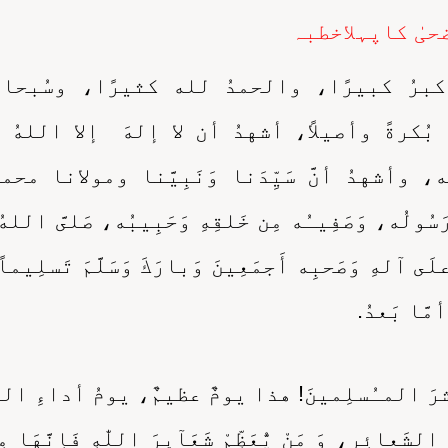
حیٰ کاپہلاخطبہ
كبرُ كبيرًا، والحمدُ لله كثيرًا، وسُبحان
ه بُكرةً وأصيلاً، أشهدُ أن لا إلهَ إلا اللهُ و
 وأشهدُ أنَّ سَيِّدَنا وَنَبِيَّنا ومولانا محمد
ُولُه، وَصَفِيـُه مِن خَلقِهِ وَحَبِيبُه، صَلىَّ الله
َى آلهِ وَصَحبِه أَجمَعِينَ وَبارَكَ وَسَلَّمَ تَسلِيما
مَّا بَعدُ.
شرَ المـُسلِمينَ! هذا يومٌ عظيمٌ، يومُ أداءِ الم
َعائِر، وَ مَنْ يُّعَظِّمْ شَعَآىِٕرَ اللّٰهِ فَاِنَّهَا مِ