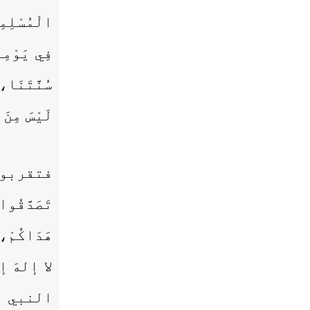
الْمُسْلِمِ
فِي يَوْمِن
سُنَّتَنَا، 
لَيْسَ مِنَ 
فتقربوا ل
تَصَدَّقُ
هَدَاكُمْ
لا إلهَ 
النبي ﷺ أَ