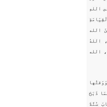
لى اللهِ
ْقِيَامَةِ
مِنَ الله
ًا، اللهُ
ُ، الله
َوَقتُها
مَا ذَبَحَ
بَ سُنَّةَ