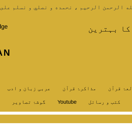
ه الرحمن الرحيم ، نحمده و نصلي و نسلم على 
dge
کا بہترین
AN
عۂ قرآن
مذاکرۂ قرآن
عربی زبان و ادب
کتب و رسائل
Youtube
گوشۂ تصاویر