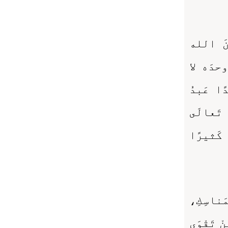
َ الله
حدَه لا
ًا عَبدُ
ُ تَعالَى
ً كَثيرًا
َناسِكِ،
نْ تَقْوَى