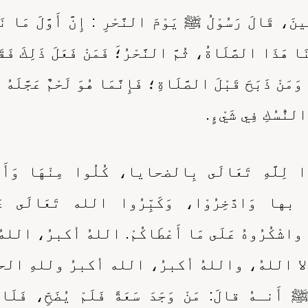
ينَ، قَالَ رَسُوْلُ ﷺ يَوْمَ النَّحْرِ : إِنَّ أَوَّلَ مَا نَب
َا هَذَا الصَّلَاةُ، ثُمَّ النَّحْرُ؛َ فَمَنْ فَعَلَ ذَلِكَ فَقَ
وَمَنْ ذَبَحَ قَبْلَ الصَّلَاةِ؛ فَإِنَّمَا هُوَ لَحْمٌ عَجَّلَهُ 
النُّسُكِ فِي شَيْءٍ.
ِلَّهِ تَعَالَى بِالضحايا، كُلُوا مِنْهَا وَأَطْ
وا بها وَادَّخِرُوْا، وَكَبِّرُوا الله تَعَالَى ع
، واشْكُرُوهُ عَلَى مَا أَعْطَاكُمْ. اللهُ أكبرُ، الله
إلا اللهُ، واللهُ أكبرُ، الله أكبرُ وللهِ الحمد
نـهُ قالَ: مَنْ وَجَدَ سَعَةً فَلَمْ يُضَحِّ، فَلَا يَ