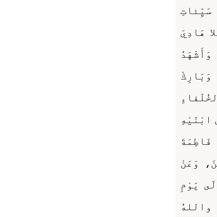
َيِّئاتِ
لا هَادِيَ
وَأَشْهَدُ
 وَبَارِكْ
خُلَفاءِ
 ابْنَيْهِ
 فَاطِمَةَ
َ، وَعَنْ
لَى يَوْمِ
 واللهُ