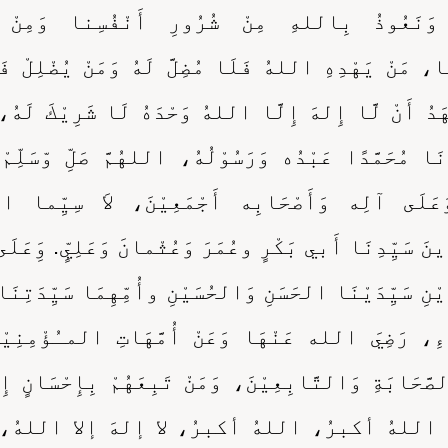
 وَنَعُوذُ بِاللهِ مِنْ شُرُورِ أَنْفُسِنا وَمِنْ س
 مَنْ يَهْدِهِ اللهُ فَلَا مُضِلَّ لَهُ وَمَنْ يُضْلِلْ فَ
َدُ أَنْ لَّا إِلهَ إِلَّا اللهُ وَحْدَهُ لَا شَرِيْكَ لَهُ، 
دَنَا مُحَمَّدًا عَبْدُه وَرَسُوْلُهُ، اللهُمَّ صَلِّ وّسَلِّمْ
وَعَلَى آلِه وَأَصْحَابِه أَجْمَعِيْنَ، لاَ سِيِّما ال
نَ سَيِّدِنَا أَبي بَكْرٍ وعُمَرَ وَعُثْمانَ وَعَلِيٍّ. وَِعَلَى
يْنِ سَيِّدَيْنَا الحَسَنِ وَالحُسَيْنِ وأُمِّهِمَا سَيِّدَتِنَا
ءِ، رَضِيَ الله عَنْهَا وَعَنْ أُمَّهَاتِ المـُؤْمِنِيْن
َّحَابَةِ وَالتَّابِعِيْنَ، وَمَنْ تَبِعَهُمْ بِإِحْسَانٍ إِ
ِ، اللهُ أكبرُ، اللهُ أكبرُ، لا إلهَ إلا اللهُ،