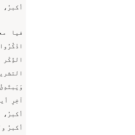
أكبرُ، ا
فيا معشر
اذْكُرُوا
الذِّكْر
التشريقِ و
وَيَبتَدِئُ
آخِرِ أي
أكبرُ، ا
أكبرُ ول