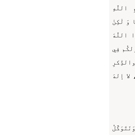
ِ اللّٰهِ
 وَ لٰكِنْ
كَبِّرُوا اللّٰهَ
لنا ولكُم فِي
لذِّكرِ
 لا إلهَ
َتَوَكَّلُ