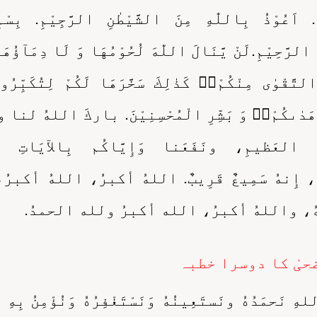
ا. اَعُوْذُ بِاللّٰهِ مِنَ الشَّيْطٰنِ الرَّجِيْمِ. بِسْم
 الرَّحِيْمِ.لَنْ يَّنَالَ اللّٰهَ لُحُوْمُهَا وَ لَا دِمَآؤُهَا
يَّنَالُهُ التَّقْوٰى مِنْكُمْ١ؕ كَذٰلِكَ سَخَّرَهَا لَكُمْ لِتُ
عَلٰى مَا هَدٰىكُمْ١ؕ وَ بَشِّرِ الْمُحْسِنِيْنَ. باركَ اللهُ 
 العَظيمِ، ونَفَعَنا وَإِيَّاكُم بِالآيَاتِ وا
 إِنهُ سَمِيعٌ قَرِيبٌ. اللهُ أكبرُ، اللهُ أكبرُ،
ُ، واللهُ أكبرُ، الله أكبرُ ولله الحمدُ.
حیٰ کا دوسرا خطبہ
هِ نَحمَدُهُ ونَستَعِينُهُ وَنَسْتَغْفِرُهُ وَنُؤْمِنُ بِهِ وَن