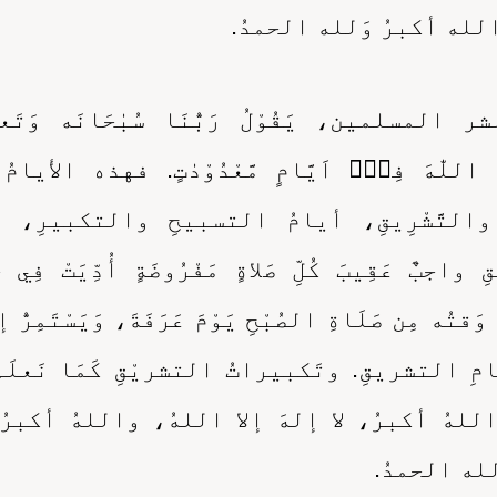
لله أكبرُ وَلله الحمدُ.
 المسلمين، يَقُوْلُ رَبُّنَا سُبٰحَانَه وَتَعا
 اللّٰهَ فِيْۤ اَيَّامٍ مَّعْدُوْدٰتٍ. فهذه الأيا
 والتَّشْرِيقِ، أيامُ التسبيحِ والتكبيرِ، و
اجبٌ عَقِيبَ كُلِّ صَلاةٍ مَفْرُوضَةٍ أُدِّيَتْ فِي ج
 وَقتُه مِن صَلَاةِ الصُبْحِ يَوْمَ عَرَفَةَ، وَيَسْتَمِرُّ
امِ التشريقِ. وتَكبيراتُ التشريْقِ كَمَا نَعلَمُ
للهُ أكبرُ، لا إلهَ إلا اللهُ، واللهُ أكبر
له الحمدُ.