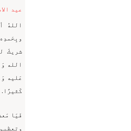
عید الاض
اللهُ أ
وبِحَمدِ
شريكَ له،
الله وَرَس
عَليه وَعل
كَثيرًا. أ
فَيَا مَع
وتعظيمِ الش